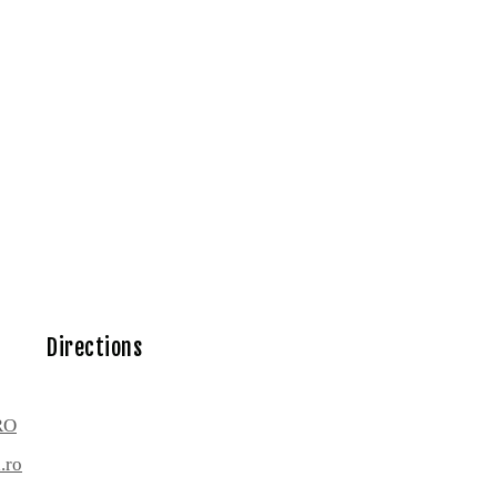
Directions
RO
.ro