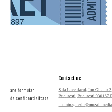
nu
Contact us
Sala Luceafarul, Ion Gica nr 3
mpletare formular
Bucuresti
, Bucuresti
030167
litica de confidentialitate
cosmin.galeriu@mozaicmedia