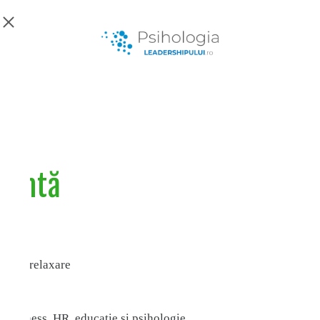
erintă
ng și relaxare
n business, HR, educație și psihologie