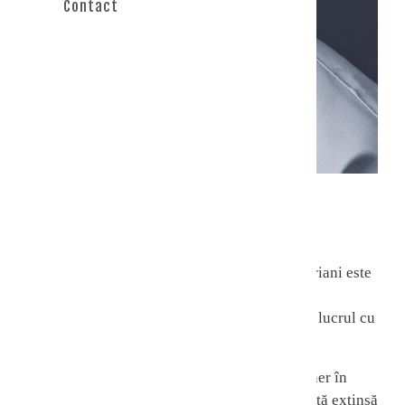
Contact
Victor Toriani
About
Cu o experiență de aproape 15 ani, Victor Toriani este
psihoterapeut integrativ și psiholog clinician
principal, supervizor, cu supraspecializare în lucrul cu
adultul, familia, cuplul și adolescentul.
Este, de asemenea, psiholog specialist și trainer în
psihologie organizațională, având o experiență extinsă